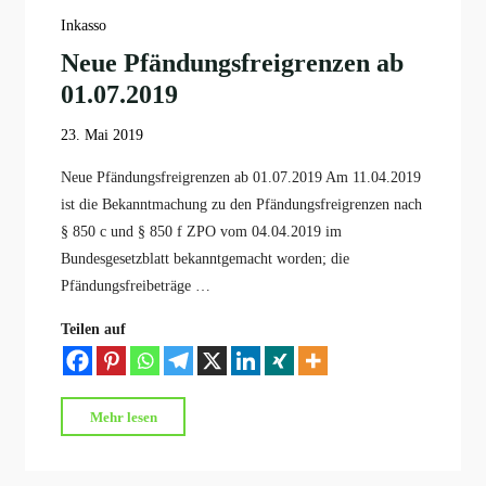
247
Inkasso
BGB
Neue Pfändungsfreigrenzen ab
ab
01.07.2019
01.07.2019
weiter
23. Mai 2019
unverändert"
Neue Pfändungsfreigrenzen ab 01.07.2019 Am 11.04.2019
ist die Bekanntmachung zu den Pfändungsfreigrenzen nach
§ 850 c und § 850 f ZPO vom 04.04.2019 im
Bundesgesetzblatt bekanntgemacht worden; die
Pfändungsfreibeträge …
Teilen auf
"Neue
Mehr lesen
Pfändungsfreigrenzen
ab