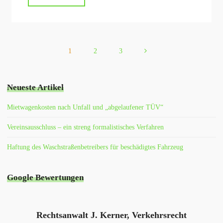
gemäß
§
247
BGB
1
2
3
ab
Seitennummerierung
01.07.2017
unverändert"
Neueste Artikel
der
Mietwagenkosten nach Unfall und „abgelaufener TÜV“
Beiträge
Vereinsausschluss – ein streng formalistisches Verfahren
Haftung des Waschstraßenbetreibers für beschädigtes Fahrzeug
Google Bewertungen
Rechtsanwalt J. Kerner, Verkehrsrecht