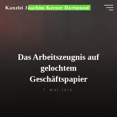
Zum
Kanzlei Joachim Kerner Dortmund
Inhalt
springen
Das Arbeitszeugnis auf
gelochtem
Geschäftspapier
7. MAI 2019