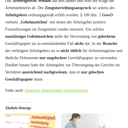
Das
Arbeitsgericht Weiden
sah dies anders und wies die Klage der
Arbeitnehmerin ab. Der
Zeugniserteilungsanspruch
sei seitens des
Arbeitgebers
ordnungsgemäß erfüllt worden. § 109 Abs. 2
GewO
verbiete „
Geheimzeichen
“ mit denen der Arbeitgeber positive
Formulierungen im Zeugnistext wieder entwerte. Ein solches
unzulässiges
Geheimzeichen
stelle die Verwendung von
gelochtem
Geschäftspapier im zu entscheidenden Fall
nicht
dar. In der
Branche
des verklagten Arbeitgebers sei es
nicht
üblich
für Arbeitszeugnisse und
ähnliche Dokumente
nur ungelochtes
Geschäftspapier zu verwenden.
Darüber hinaus habe der Arbeitgeber zur Überzeugung des Gerichts im
Verfahren
ausreichend nachgewiesen
, dass er
nur
gelochtes
Geschäftspapier
nutze.
Siehe auch:
Anspruch Arbeitnehmer Arbeitszeugnis
Ähnliche Beiträge