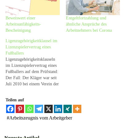
Beweiswert einer
Entgeltfortzahlung und
Arbeitsunfähigkeits-
ähnliche Ansprüche des
Bescheinigung
Arbeitnehmers bei Corona
Ligenzugehörigkeitklausel im
Lizenzspielervertrag eines
Fußballers
Ligenzugehörigkeitsklauseln
im Lizenzspielervertrag eines
Fußballers auf dem Prüfstand:
Der Fall: Der Kläger war seit
Juli 2010 bei einem Verein der
2. Fußballbundesliga als
Lizenzfußballspieler
Teilen auf
angestellt. Der Arbeitsvertrag
war bis zum 30.06.2012
befristet und sollte nach einer
#
Arbeitszeugnis vom Arbeitgeber
dort enthaltenen Klausel nur
Gültigkeit für die 1. und 2.
Fußballbundesliga haben.
Neueste Artikel