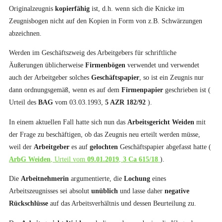
Originalzeugnis
kopierfähig
ist, d.h. wenn sich die Knicke im
Zeugnisbogen nicht auf den Kopien in Form von z.B. Schwärzungen
abzeichnen.
Werden im Geschäftszweig des Arbeitgebers für schriftliche
Äußerungen üblicherweise
Firmenbögen
verwendet und verwendet
auch der Arbeitgeber solches
Geschäftspapier
, so ist ein Zeugnis nur
dann ordnungsgemäß, wenn es auf dem
Firmenpapier
geschrieben ist (
Urteil des
BAG
vom 03.03.1993,
5 AZR 182/92
).
In einem aktuellen Fall hatte sich nun das
Arbeitsgericht Weiden
mit
der Frage zu beschäftigen, ob das Zeugnis neu erteilt werden müsse,
weil der
Arbeitgeber
es auf
gelochten
Geschäftspapier abgefasst hatte (
ArbG Weiden
, Urteil vom
09.01.2019
,
3 Ca 615/18
).
Die
Arbeitnehmerin
argumentierte, die
Lochung
eines
Arbeitszeugnisses sei absolut
unüblich
und lasse daher
negative
Rückschlüsse
auf das Arbeitsverhältnis und dessen Beurteilung zu.