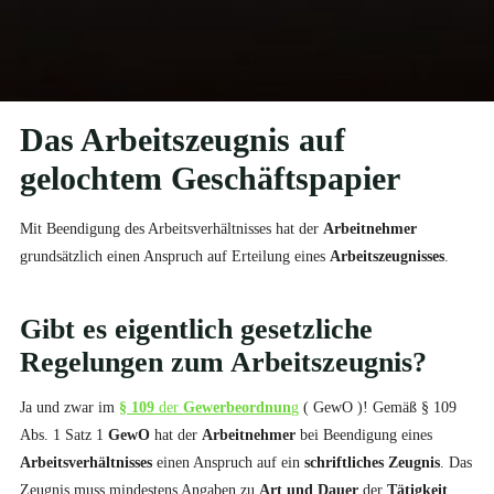
Das Arbeitszeugnis auf
gelochtem Geschäftspapier
Mit Beendigung des Arbeitsverhältnisses hat der
Arbeitnehmer
grundsätzlich einen Anspruch auf Erteilung eines
Arbeitszeugnisses
.
Gibt es eigentlich gesetzliche
Regelungen zum
Arbeitszeugnis
?
Ja und zwar im
§ 109
der
Gewerbeordnun
g
( GewO )! Gemäß § 109
Abs. 1 Satz 1
GewO
hat der
Arbeitnehmer
bei Beendigung eines
Arbeitsverhältnisses
einen Anspruch auf ein
schriftliches Zeugnis
. Das
Zeugnis muss mindestens Angaben zu
Art und Dauer
der
Tätigkeit