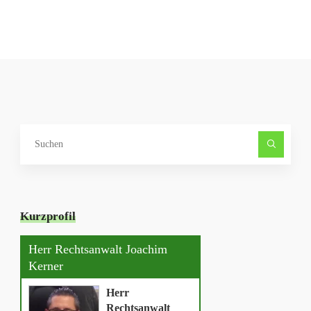
Such
nach
Kurzprofil
Herr Rechtsanwalt Joachim
Kerner
Herr
Rechtsanwalt