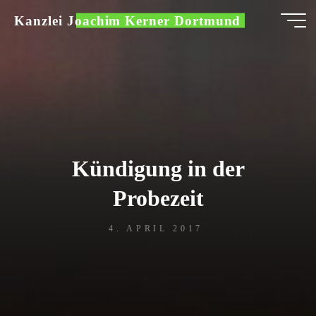
Zum
Kanzlei Joachim Kerner Dortmund
Inhalt
springen
Kündigung in der
Probezeit
4. APRIL 2017