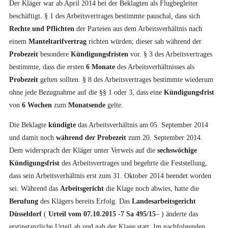
Der Kläger war ab April 2014 bei der Beklagten als Flugbegleiter
beschäftigt. § 1 des Arbeitsvertrages bestimmte pauschal, dass sich
Rechte und Pflichten
der Parteien aus dem Arbeitsverhältnis nach
einem
Manteltarifvertrag
richten würden; dieser sah während der
Probezeit
besondere
Kündigungsfristen
vor. § 3 des Arbeitsvertrages
bestimmte, dass die ersten
6 Monate
des Arbeitsverhältnisses als
Probezeit
gelten sollten. § 8 des Arbeitsvertrages bestimmte wiederum
ohne jede Bezugnahme auf die §§ 1 oder 3, dass eine
Kündigungsfrist
von
6 Wochen
zum
Monatsende
gelte.
Die Beklagte
kündigte
das Arbeitsverhältnis am 05. September 2014
und damit noch
während der Probezeit
zum 20. September 2014.
Dem widersprach der Kläger unter Verweis auf die
sechswöchige
Kündigungsfrist
des Arbeitsvertrages und begehrte die Feststellung,
dass sein Arbeitsverhältnis erst zum 31. Oktober 2014 beendet worden
sei. Während das
Arbeitsgericht
die Klage noch abwies, hatte die
Berufung
des Klägers bereits Erfolg. Das
Landesarbeitsgericht
Düsseldorf
(
Urteil vom 07.10.2015 -7 Sa 495/15
– ) änderte das
erstinstanzliche Urteil ab und gab der Klage statt. Im nachfolgenden