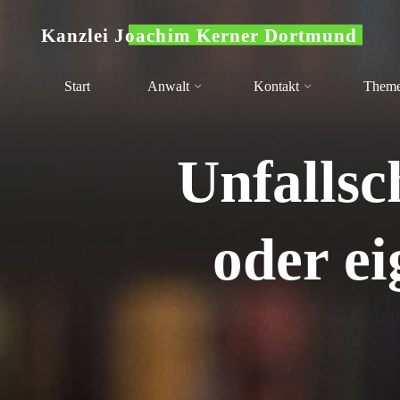
Zum
Kanzlei Joachim Kerner Dortmund
Inhalt
springen
Start
Anwalt
Kontakt
Them
Unfallsc
oder ei