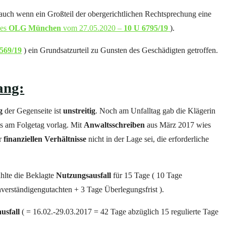
 auch wenn ein Großteil der obergerichtlichen Rechtsprechung eine
des
OLG München
vom 27.05.2020 –
10 U 6795/19
).
569/19
) ein Grundsatzurteil zu Gunsten des Geschädigten getroffen.
ang:
g
der Gegenseite ist
unstreitig
. Noch am Unfalltag gab die Klägerin
ts am Folgetag vorlag. Mit
Anwaltsschreiben
aus März 2017 wies
r
finanziellen
Verhältnisse
nicht in der Lage sei, die erforderliche
hlte die Beklagte
Nutzungsausfall
für 15 Tage ( 10 Tage
verständigengutachten + 3 Tage Überlegungsfrist ).
usfall
( = 16.02.-29.03.2017 = 42 Tage abzüglich 15 regulierte Tage