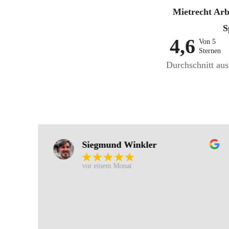
Mietrecht Arb
S
4,6
Von 5
Sternen
Durchschnitt au
Siegmund Winkler
vor einem Monat