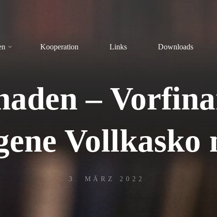
en
Kooperation
Links
Downloads
haden – Vorfin
gene Vollkasko
3. MÄRZ 2022