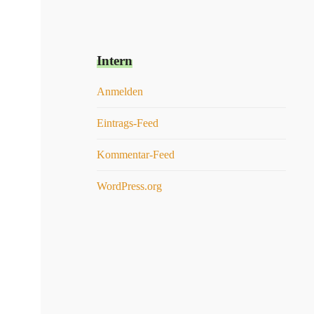
Intern
Anmelden
Eintrags-Feed
Kommentar-Feed
WordPress.org
Sascha Rumberg
vor 9 Monaten
Zuverlässig, aufmerksam, schnell, ehrlich. Eigentlich
bedarf es nicht mehr Worte. Wir haben uns bei Herrn
Kerner immer bestens aufgehoben gefühlt und würden
jederzeit wieder mit ihm zusammenarbeiten. Herr
Kerner hat sich unseres Falles angenommen, obwohl