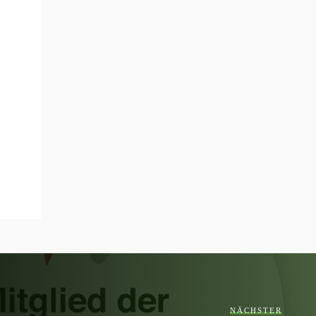
ein Teil der Thematik für ihn und uns nur bedingt
einsehbar war. Sofort hat Herr Kerner einen roten
Faden in die Thematik bekommen, hat wunderbare
Schreiben verfasst, dabei stets Rücksprache gehalten
und ist dabei immer innerhalb aller Termine geblieben.
Herr Kerner hat die Kommunikation mit der
Rechtsschutzversicherung übernommen. In jeder
Diskussion wurde uns offen dargelegt, wie es rechtlich
aussieht, was geht und was nicht. Wir haben uns immer
ehrlich behandelt gefühlt. Wie oben schon geschrieben,
jederzeit wieder
NÄCHSTER