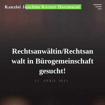
Zum
Kanzlei Joachim Kerner Dortmund
Inhalt
springen
Rechtsanwältin/Rechtsan
walt in Bürogemeinschaft
gesucht!
21. APRIL 2021