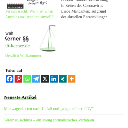
in Zeiten des Coronavirus
Liebe Mandanten, aufgrund
Verkehrsrecht: Wann ist einen
der aktuellen Entwicklungen
Anwalt einzuschalten sinvoll?
im Zusammenhang mit der
Ausbreitung des Coronavirus
haben wir verschiedene
Maßnahmen getroffen, um
Ihnen den gewohnten Service
bei möglichst geringem Risiko
Herzlich Willkommen
anbieten zu können: 1.) Wir
sind telefonisch erreichbar
unter der Rufnummer 0231-10
Teilen auf
64…
Neueste Artikel
Mietwagenkosten nach Unfall und „abgelaufener TÜV“
Vereinsausschluss – ein streng formalistisches Verfahren