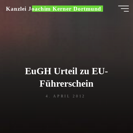
Zum
Kanzlei Joachim Kerner Dortmund
Inhalt
springen
EuGH Urteil zu EU-
Führerschein
4. APRIL 2012