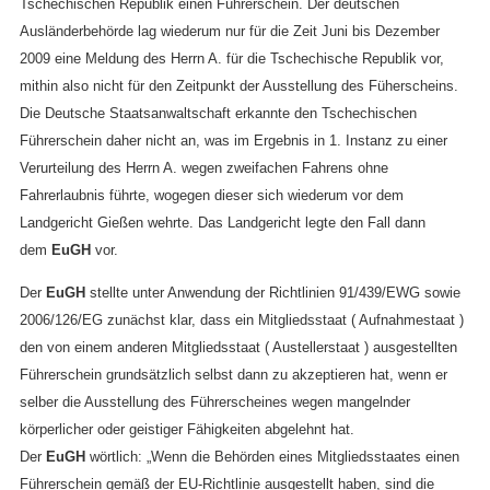
Tschechischen Republik einen Führerschein. Der deutschen
Ausländerbehörde lag wiederum nur für die Zeit Juni bis Dezember
2009 eine Meldung des Herrn A. für die Tschechische Republik vor,
mithin also nicht für den Zeitpunkt der Ausstellung des Füherscheins.
Die Deutsche Staatsanwaltschaft erkannte den Tschechischen
Führerschein daher nicht an, was im Ergebnis in 1. Instanz zu einer
Verurteilung des Herrn A. wegen zweifachen Fahrens ohne
Fahrerlaubnis führte, wogegen dieser sich wiederum vor dem
Landgericht Gießen wehrte. Das Landgericht legte den Fall dann
dem
EuGH
vor.
Der
EuGH
stellte unter Anwendung der Richtlinien 91/439/EWG sowie
2006/126/EG zunächst klar, dass ein Mitgliedsstaat ( Aufnahmestaat )
den von einem anderen Mitgliedsstaat ( Austellerstaat ) ausgestellten
Führerschein grundsätzlich selbst dann zu akzeptieren hat, wenn er
selber die Ausstellung des Führerscheines wegen mangelnder
körperlicher oder geistiger Fähigkeiten abgelehnt hat.
Der
EuGH
wörtlich: „Wenn die Behörden eines Mitgliedsstaates einen
Führerschein gemäß der EU-Richtlinie ausgestellt haben, sind die