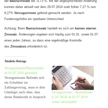
der
Basiszinssatz
bei -0,73 %. Mit der angesprochenen Änderung
konnen daher aktuell seit dem 29.07.2014 statt früher 7,27 % nun
8,27%
Verzugszinsen
geltend gemacht werden. Je nach
Forderungshöhe ein spürbarer Unterschied.
Achtung: Beim
Basiszinssatz
handelt es sich um
keinen starren
Zinssatz
. Änderungen ergeben sich häufig zum 01.01. sowie 01.07.
eines jeden Jahres, so dass eine regelmäßige Kontrolle
des
Zinssatzes
erforderlich ist.
Ähnliche Beiträge
Verzugszinssatz/Basiszinssatz
ab 01.07.2016 gesunken
Verzugszinssatz Befindet sich
ein Schuldner im
Zahlungsverzug, muss er dem
Gläubiger auch ohne, dass
Verzugszinssatz / Basiszinssatz
dieser Bankkredit in Anspruch
§ 247 BGB ab 01.07.2019
nehmen muss, die Geldschuld
weiter unverändert
verzinsen. Der gesetzliche