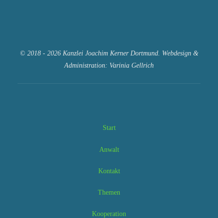
© 2018 - 2026 Kanzlei Joachim Kerner Dortmund. Webdesign &
Administration: Varinia Gellrich
Start
Anwalt
Kontakt
Themen
Kooperation