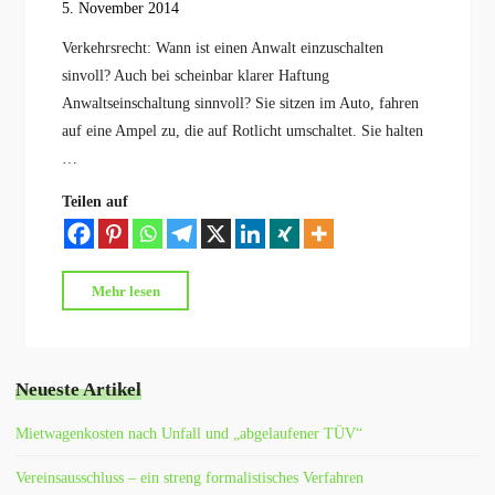
5. November 2014
Verkehrsrecht: Wann ist einen Anwalt einzuschalten
sinvoll? Auch bei scheinbar klarer Haftung
Anwaltseinschaltung sinnvoll? Sie sitzen im Auto, fahren
auf eine Ampel zu, die auf Rotlicht umschaltet. Sie halten
…
Teilen auf
"Verkehrsrecht:
Mehr lesen
Wann
ist
einen
Neueste Artikel
Anwalt
einzuschalten
Mietwagenkosten nach Unfall und „abgelaufener TÜV“
sinvoll?"
Vereinsausschluss – ein streng formalistisches Verfahren