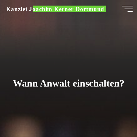
Zum
Kanzlei Joachim Kerner Dortmund
Inhalt
springen
Wann Anwalt einschalten?