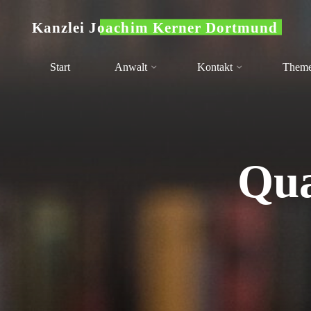
Zum
Kanzlei Joachim Kerner Dortmund
Inhalt
springen
Start
Anwalt
Kontakt
Them
Qua