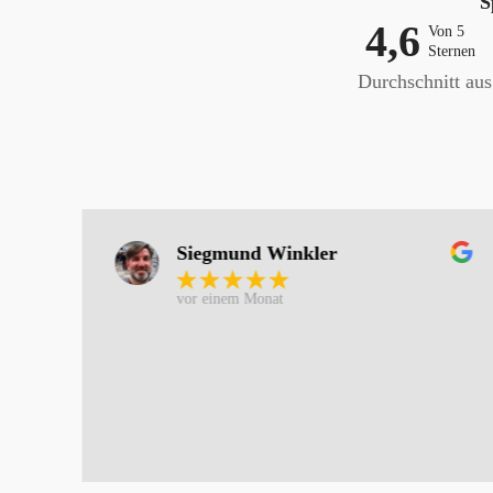
S
4,6
Von 5
Sternen
Durchschnitt au
Siegmund Winkler
vor einem Monat