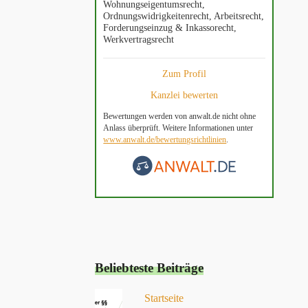
Wohnungseigentumsrecht,
Ordnungswidrigkeitenrecht, Arbeitsrecht,
Forderungseinzug & Inkassorecht,
Werkvertragsrecht
Zum Profil
Kanzlei bewerten
Bewertungen werden von anwalt.de nicht ohne
Anlass überprüft. Weitere Informationen unter
www.anwalt.de/bewertungsrichtlinien
.
Sascha Rumberg
vor 9 Monaten
Zuverlässig, aufmerksam, schnell, ehrlich. Eigentlich
bedarf es nicht mehr Worte. Wir haben uns bei Herrn
Kerner immer bestens aufgehoben gefühlt und würden
jederzeit wieder mit ihm zusammenarbeiten. Herr
Kerner hat sich unseres Falles angenommen, obwohl
Beliebteste Beiträge
ein Teil der Thematik für ihn und uns nur bedingt
einsehbar war. Sofort hat Herr Kerner einen roten
Startseite
Faden in die Thematik bekommen, hat wunderbare