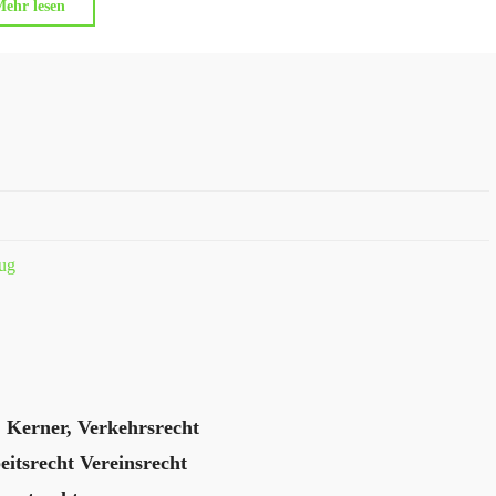
"Urlaub
ehr lesen
und
Quarantäne"
eug
. Kerner, Verkehrsrecht
eitsrecht Vereinsrecht