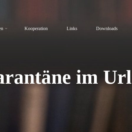
en
Kooperation
Links
Downloads
rantäne im Ur