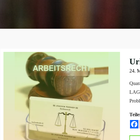
Ur
24. 
Quara
LAG 
Prob
Teile