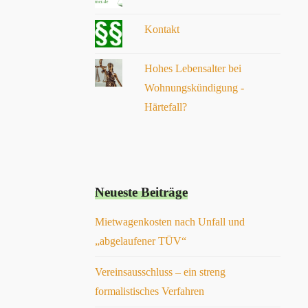
Schreiben verfasst, dabei stets Rücksprache gehalten
und ist dabei immer innerhalb aller Termine geblieben.
Kontakt
Herr Kerner hat die Kommunikation mit der
Rechtsschutzversicherung übernommen. In jeder
Diskussion wurde uns offen dargelegt, wie es rechtlich
Hohes Lebensalter bei
aussieht, was geht und was nicht. Wir haben uns immer
ehrlich behandelt gefühlt. Wie oben schon geschrieben,
Wohnungskündigung -
jederzeit wieder
Härtefall?
Neueste Beiträge
Mietwagenkosten nach Unfall und
„abgelaufener TÜV“
Vereinsausschluss – ein streng
formalistisches Verfahren