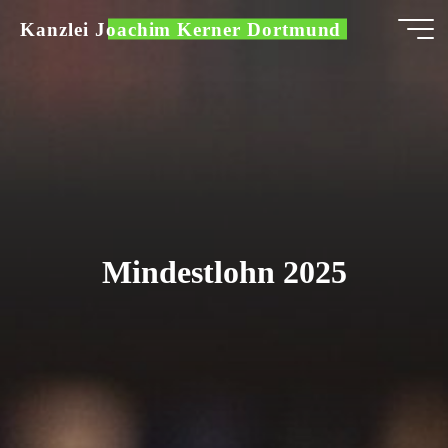
Zum
Kanzlei Joachim Kerner Dortmund
Inhalt
springen
Mindestlohn 2025