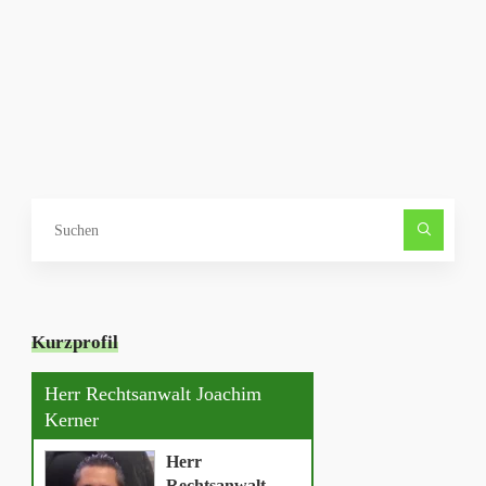
Such
nach
Kurzprofil
Herr Rechtsanwalt Joachim
Kerner
Herr
Rechtsanwalt