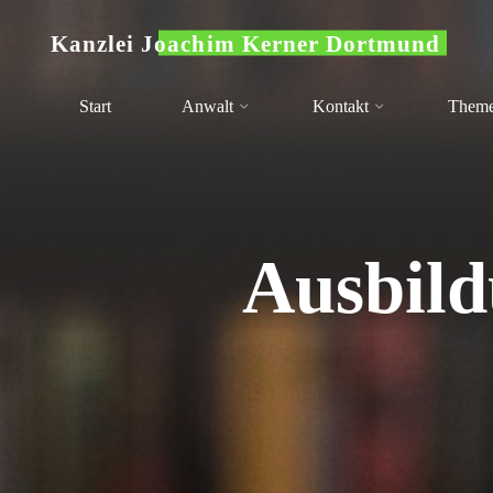
Zum
Kanzlei Joachim Kerner Dortmund
Inhalt
springen
Start
Anwalt
Kontakt
Them
Ausbild