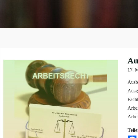
Au
17. 
Ausbi
Ausga
Fachk
Arbe
Arbe
Teile