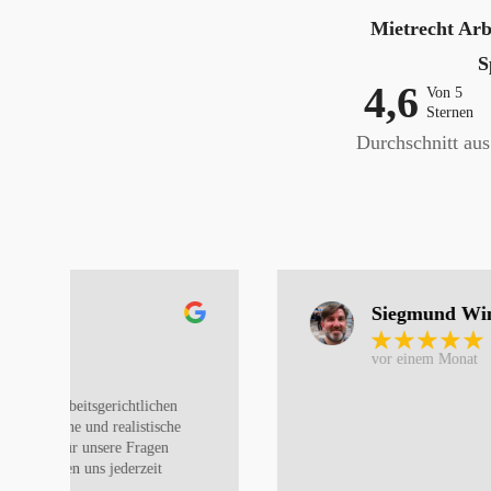
Mietrecht Arb
S
4,6
Von 5
Sternen
Durchschnitt au
Siegmund Winkler
vor einem Monat