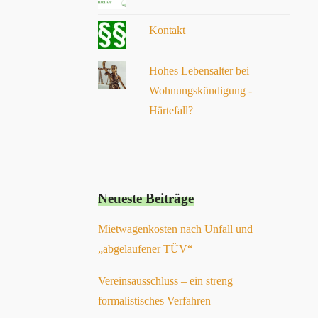
ein Teil der Thematik für ihn und uns nur bedingt
einsehbar war. Sofort hat Herr Kerner einen roten
Kontakt
Faden in die Thematik bekommen, hat wunderbare
Schreiben verfasst, dabei stets Rücksprache gehalten
und ist dabei immer innerhalb aller Termine geblieben.
Hohes Lebensalter bei
Herr Kerner hat die Kommunikation mit der
Rechtsschutzversicherung übernommen. In jeder
Wohnungskündigung -
Diskussion wurde uns offen dargelegt, wie es rechtlich
Härtefall?
aussieht, was geht und was nicht. Wir haben uns immer
ehrlich behandelt gefühlt. Wie oben schon geschrieben,
jederzeit wieder
Neueste Beiträge
Mietwagenkosten nach Unfall und
„abgelaufener TÜV“
Vereinsausschluss – ein streng
formalistisches Verfahren