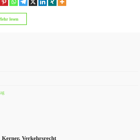
"Ausbildungskosten
ehr lesen
Rückzahlungsklauseln"
eug
. Kerner, Verkehrsrecht