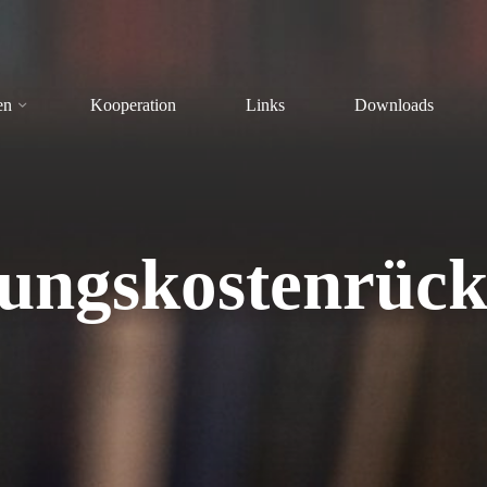
en
Kooperation
Links
Downloads
ungskostenrüc