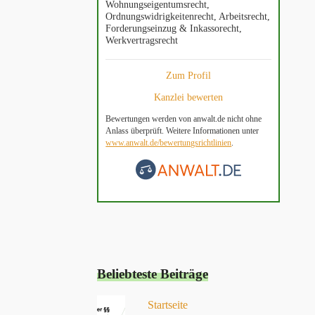
Wohnungseigentumsrecht,
Ordnungswidrigkeitenrecht, Arbeitsrecht,
Forderungseinzug & Inkassorecht,
Werkvertragsrecht
Zum Profil
Kanzlei bewerten
Bewertungen werden von anwalt.de nicht ohne
Anlass überprüft. Weitere Informationen unter
www.anwalt.de/bewertungsrichtlinien
.
Sascha Rumberg
vor 9 Monaten
Zuverlässig, aufmerksam, schnell, ehrlich. Eigentlich
bedarf es nicht mehr Worte. Wir haben uns bei Herrn
Beliebteste Beiträge
Kerner immer bestens aufgehoben gefühlt und würden
jederzeit wieder mit ihm zusammenarbeiten. Herr
Startseite
Kerner hat sich unseres Falles angenommen, obwohl